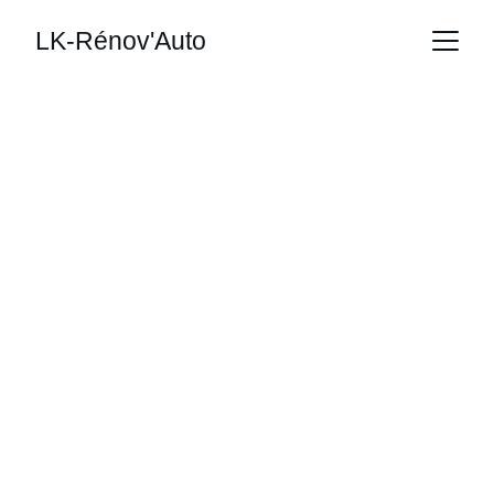
LK-Rénov'Auto
Détaillez votre 
véhicule avec 
expertise
Services de detailing automobile, 
polissage et protection céramique à 
Reichstett.